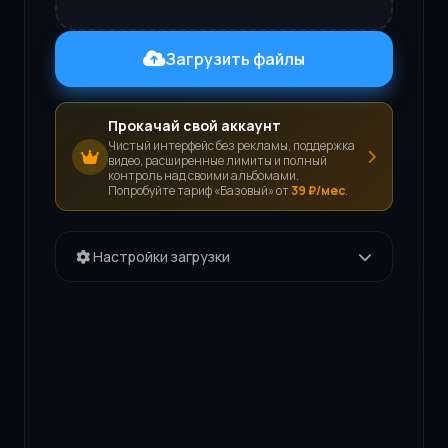
Загрузить файлы
Прокачай свой аккаунт
Чистый интерфейс без рекламы, поддержка
видео, расширенные лимиты и полный
контроль над своими альбомами.
Попробуйте тариф «Базовый» от
39 ₽/мес
.
Настройки загрузки
⚡ Мгновенная загрузка
Загрузка начнется автоматически
сразу после выбора файлов.
🗜️ Сжатие изображений