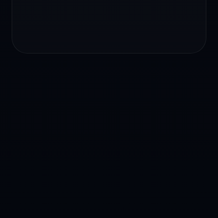
Уменьшает размер файлов для быстрой
загрузки, сохраняя качество.
⏳ Срок хранения альбома
14 дней
Выберите, сколько дней файлы будут
доступны по ссылке.