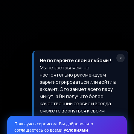
×
Не потеряйте свои
альбомы
!
Мы не заставляем, но
настоятельно рекомендуем
зарегистрироваться
или
войти
в
аккаунт. Это займет всего пару
минут, а Вы получите более
качественный сервис и всегда
сможете вернуться к своим
альбомам.
Пользуясь сервисом, Вы добровольно
Войдите
или
зарегистрируйтесь
,
соглашаетесь со всеми
условиями
чтобы сохранять Ваши альбомы.